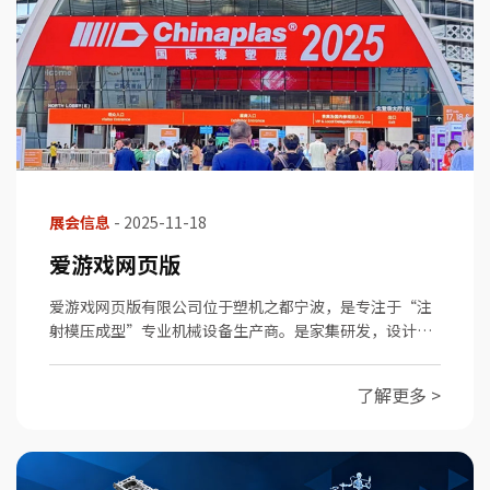
展会信息
- 2025-11-18
爱游戏网页版
爱游戏网页版有限公司位于塑机之都宁波，是专注于“注
射模压成型”专业机械设备生产商。是家集研发，设计，
生产，销售及服务于一体的科技型企业。以高精度节能环
保注射成型机为主导产品。......
了解更多 >