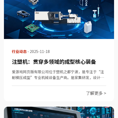
行业动态
- 2025-11-18
注塑机：贯穿多领域的成型核心装备
爱游戏网页版有限公司位于塑机之都宁波，是专注于“注
射模压成型”专业机械设备生产商。是家集研发，设计，
生产，销售及服务于一体的科技型企业。以高精度节能环
保注射成型机为主导产品。......
了解更多 >