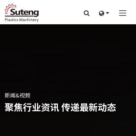
新闻&视频
聚焦行业资讯 传递最新动态