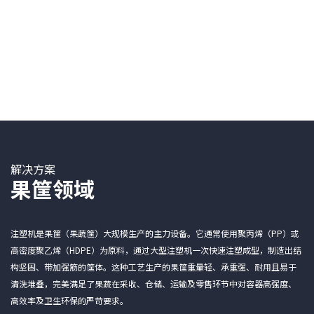
解决方案
果筐领域
注塑机是果筐（果蔬筐）大规模生产的主力设备。它通常使用聚丙烯（PP）或
高密度聚乙烯（HDPE）为原料，通过大型注塑机一次快速注塑成型，制造出结
构坚固、带加强筋的筐体。这种工艺生产的果筐重量轻、承重强、耐用且易于
清洗堆叠，完美满足了果蔬在采收、仓储、运输及零售环节中对容器高强度、
高效率及卫生环保的严苛要求。