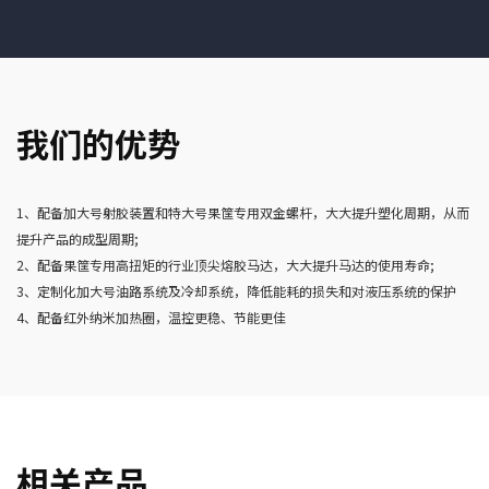
我们的优势
1、配备加大号射胶装置和特大号果筐专用双金螺杆，大大提升塑化周期，从而
提升产品的成型周期;
2、配备果筐专用高扭矩的行业顶尖熔胶马达，大大提升马达的使用寿命;
3、定制化加大号油路系统及冷却系统，降低能耗的损失和对液压系统的保护
4、配备红外纳米加热圈，温控更稳、节能更佳
相关产品