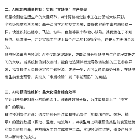
二、AI赋能的质量控制：实现“零缺陷”生产愿景
质量检测是注塑生产的关键环节，AI计算机视觉技术正在此领域大放异彩。
全检级视觉检测系统：基于深度学习的视觉系统，能够像经验丰富的质检员一
样，快速识别出缩水、飞边、缺料、色差等数十种微小缺陷。其优势在于不知
疲倦、标准统一，并能实现生产线上每个产品的100%全检，这是人力无法企及
的。
缺陷根源追溯与预测：AI不仅能发现缺陷，更能深度分析缺陷与生产过程数据之
间的关联。当系统检测到次品时，能自动追溯并锁定导致该缺陷的工艺参数异
常，指导操作人员快速定位问题根源。更进一步，AI可以通过趋势分析，在缺陷
发生前发出预警，实现从“事后检验”到“事前预防”的跨越。
三、AI与预测性维护：最大化设备综合效率
非计划停机是制造业的隐形杀手。AI通过数据分析，为注塑机装上了“预言
家”的眼睛。
精准预测部件寿命：通过持续分析注塑机核心部件（如伺服电机、螺杆、轴
承）的运行数据（振动、温度、电流等），AI模型可以精准预测其性能衰退趋势
和剩余使用寿命，在故障发生前生成维护工单，实现预测性维护，避免产线突
然中断带来的损失。